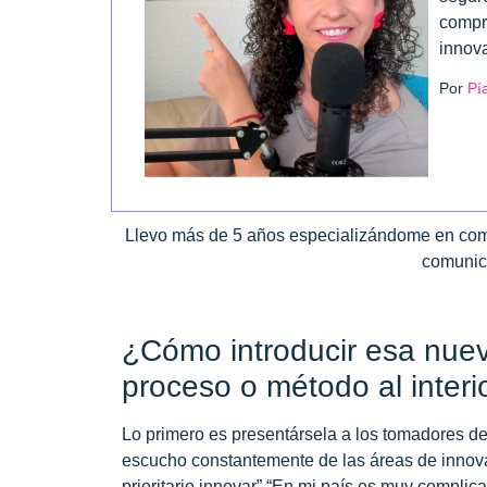
compr
innov
Por
Pí
Llevo más de 5 años especializándome en comu
comunica
¿Cómo introducir esa nuev
proceso o método al inter
Lo primero es presentársela a los tomadores d
escucho constantemente de las áreas de innova
prioritario innovar” “En mi país es muy compli