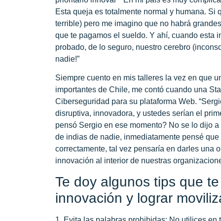
Esta queja es totalmente normal y humana. Si qu
terrible) pero me imagino que no habrá grande
que te pagamos el sueldo. Y ahí, cuando esta inn
probado, de lo seguro, nuestro cerebro (inconsc
nadie!”
Siempre cuento en mis talleres la vez en que u
importantes de Chile, me contó cuando una Star
Ciberseguridad para su plataforma Web. “Sergio
disruptiva, innovadora, y ustedes serían el pr
pensó Sergio en ese momento? No se lo dijo a la
de indias de nadie, inmediatamente pensé que 
correctamente, tal vez pensaría en darles una
innovación al interior de nuestras organizacion
Te doy algunos tips que t
innovación y lograr moviliz
1. Evita las palabras prohibidas:
No utilices en 