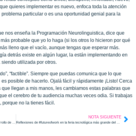
o que quieres implementar es nuevo, enfoca toda la atención
 problema particular o es una oportunidad genial para la
ue nos enseña la Programación Neurolinguistica, dice que
más probable que yo lo haga (si los otros lo hicieron por qué
e más lleno que el vacío, aunque tengas que esperar más.
ogía detrás existe en algún lugar, la están implementando en
siendo utilizada por otros.
o”, “factible”.
Siempre que puedas comunica que lo que
es posible de hacerlo. Ojalá fácil y rápidamente ¡Listo! Cerca
s que llegan a mis manos, les cambiamos estas palabras que
 que el cerebro de tu audiencia muchas veces odia. Si trabajas
porque no la tienes fácil.
NOTA SIGUIENTE
Por qué NO debes usar la escalera corporativa para tu desarrollo de carrera
Reflexiones de #futureofwork en la feria tecnológica más grande del mundo: MWC 2024