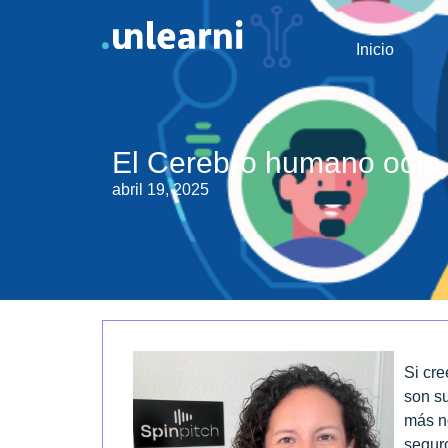
Inicio
El Cerebro humano odia 
abril 19, 2025
Si cr
son su
más n
seguro