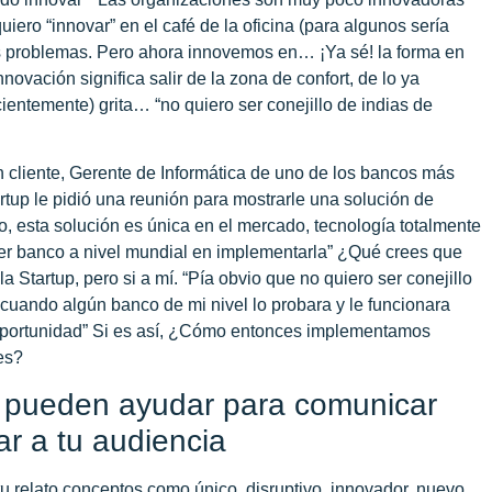
iero “innovar” en el café de la oficina (para algunos sería
s problemas. Pero ahora innovemos en… ¡Ya sé! la forma en
ovación significa salir de la zona de confort, de lo ya
ientemente) grita… “no quiero ser conejillo de indias de
n cliente, Gerente de Informática de uno de los bancos más
tup le pidió una reunión para mostrarle una solución de
, esta solución es única en el mercado, tecnología totalmente
imer banco a nivel mundial en implementarla” ¿Qué crees que
 Startup, pero si a mí. “Pía obvio que no quiero ser conejillo
cuando algún banco de mi nivel lo probara y le funcionara
 oportunidad” Si es así, ¿Cómo entonces implementamos
es?
e pueden ayudar para comunicar
ar a tu audiencia
tu relato conceptos como único, disruptivo, innovador, nuevo,